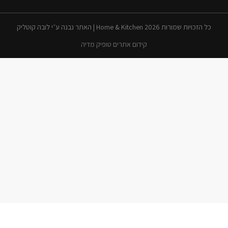
כל הזכויות שמורות 2026 Home & Kitchen | האתר נבנה ע״י לובה קוטליק
קידום אתרים טופיק מדיה