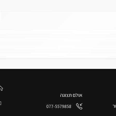
אולם תצוגה
ר
077-5579858