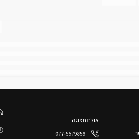
אולם תצוגה
ר
077-5579858