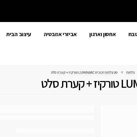
טבח
אחסון וארגון
אביזרי אמבטיה
עיצוב הבית
צלחות
סט צלחות זכוכית LUMINARC טורקיז + קערת סלט