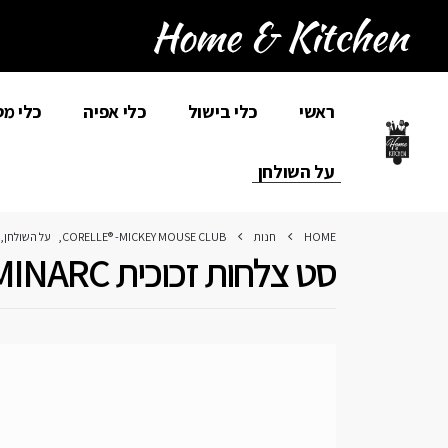
ראשי
כלי בישול
כלי אפיה
כלי מ
על השולחן
HOME
חנות
CORELLE® -MICKEY MOUSE CLUB
,
על השולחן
,
סט צלחות זכוכית LUMINARC טורקיז + קערת סלט