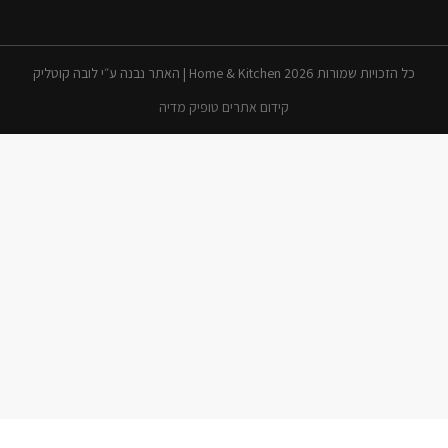
כל הזכויות שמורות 2026 Home & Kitchen | האתר נבנה ע״י לובה קוטליק
קידום אתרים טופיק מדיה