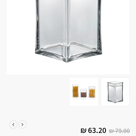
₪
63.20
₪
79.00