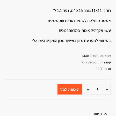
רוחב 11X11 גובה 15 ס”מ, נפח 1.1 ל’
אטימה מוחלטת לשמירת טריות אופטימלית
עשוי אקריליק איכותי במראה זכוכית
בטיחותי למגע עם מזון באישור מכון התקנים הישראלי
SKU:
4710900637379
קטגוריה:
קופסאות אוכל
תגית:
FREE
הוספה לסל
תיאור