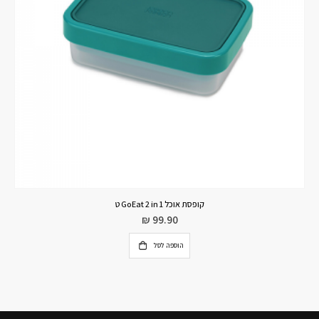
קופסת אוכל GoEat 2 in 1 ט
₪
99.90
הוספה לסל