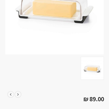
₪
89.00