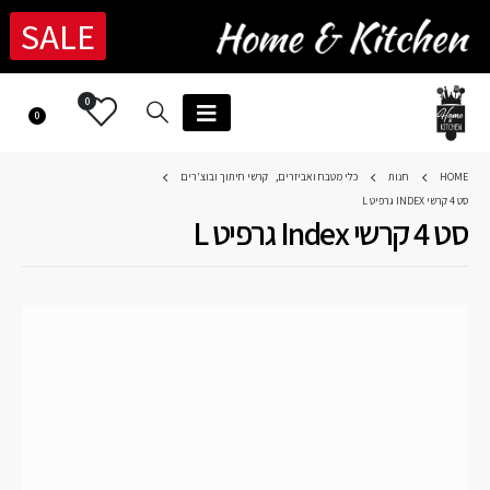
SALE
0
0
HOME
חנות
כלי מטבח ואביזרים
,
קרשי חיתוך ובוצ'רים
סט 4 קרשי INDEX גרפיט L
סט 4 קרשי Index גרפיט L