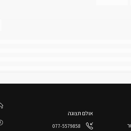
אולם תצוגה
ר
077-5579858