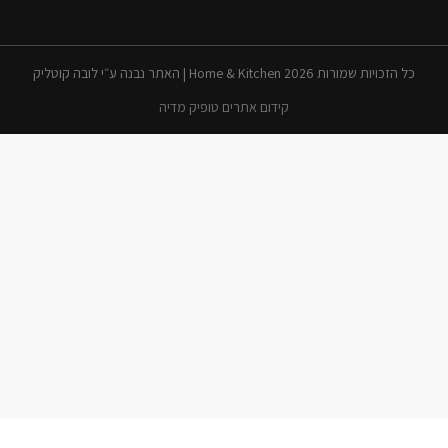
כל הזכויות שמורות 2026 Home & Kitchen | האתר נבנה ע״י לובה קוטליק
קידום אתרים טופיק מדיה