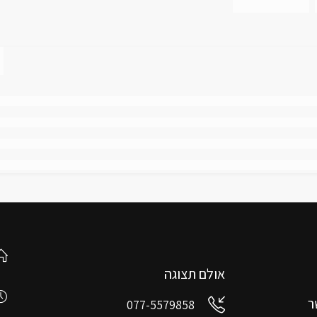
אולם תצוגה
ר
077-5579858