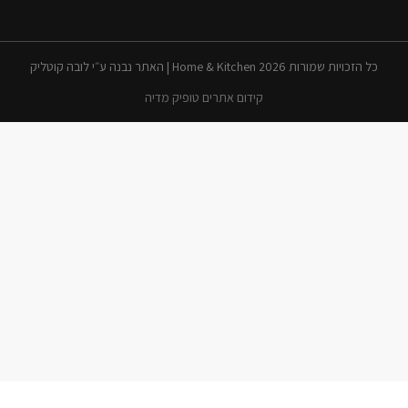
כל הזכויות שמורות 2026 Home & Kitchen | האתר נבנה ע״י לובה קוטליק
קידום אתרים טופיק מדיה