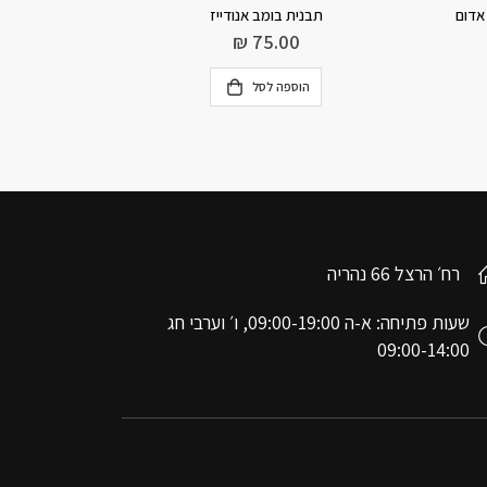
תבנית תחתית נשלפת אנודייז 26 ס”מ
משטח סיליקון לר
₪
109.00
הוספה לסל
רח׳ הרצל 66 נהריה
שעות פתיחה: א-ה 09:00-19:00, ו׳ וערבי חג
09:00-14:00