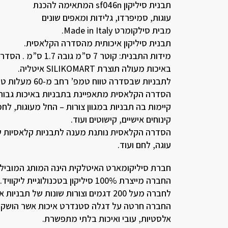
תבנית סיליקון sf046n המתאימה להכנת
עוגות, סמיפרדו, גלידות ומאפים שונים
מבית סילקומרט Made in Italy.
תבנית סיליקון איכותית מהסדרה הקלאסית.
מידות התבנית: קוטר 7 
באיכות מעולה תוצרת SILIKOMART איטליה.
לתבניות שבסדרה טווח טמפ’ רחב מ-60 מעלות טמפ’ הקפאה ועד חימום של 230 מעלות.
הסדרה הקלאסית מתאפיינת בתבניות באיכות גבוה
קיימות בה תבניות במגוון צורות – החל מעוגות, לחמ
קינוחים אישיים, קישוטים ועוד.
הסדרה הקלאסית נותנת מענה לתבניות קלאסיות שת
עוגה, לחם ועוד.
חברת סיליקומארט האיטלקית הינה המותג המוביל ב
החברה מייצרת 100% סיליקון בטכנולוגיית ליקוויד.
לחברה מעל 200 דגמים וצורות שונות של תבניות אפייה ותבניות אפייה מסיליקון.
החברה חרטה על דגלה סטנדרט איכות אשר הושקעו
אלסטיות, עובי ואיכות בלתי מתפשרת.