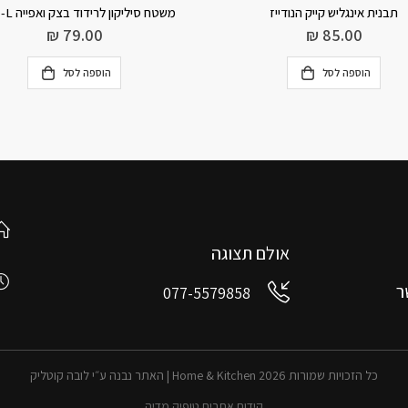
ליקון לרידוד בצק ואפייה L- אדום
תבנית בומב אנודייז
₪
75.00
₪
79.00
הוספה לסל
הוספה לסל
אולם תצוגה
ר
077-5579858
כל הזכויות שמורות 2026 Home & Kitchen | האתר נבנה ע״י לובה קוטליק
קידום אתרים טופיק מדיה