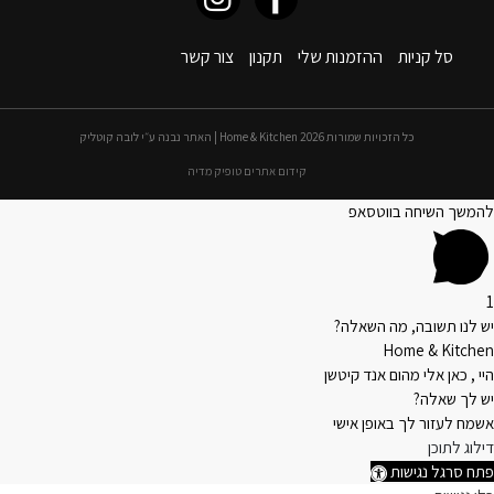
סל קניות
ההזמנות שלי
תקנון
צור קשר
כל הזכויות שמורות 2026 Home & Kitchen | האתר נבנה ע״י לובה קוטליק
קידום אתרים טופיק מדיה
להמשך השיחה בווטסאפ
1
יש לנו תשובה, מה השאלה?
Home & Kitchen
היי , כאן אלי מהום אנד קיטשן
יש לך שאלה?
אשמח לעזור לך באופן אישי
דילוג לתוכן
פתח סרגל נגישות