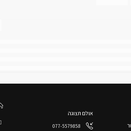
אולם תצוגה
ר
077-5579858