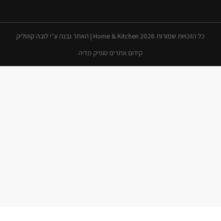
כל הזכויות שמורות 2026 Home & Kitchen | האתר נבנה ע״י לובה קוטליק
קידום אתרים טופיק מדיה