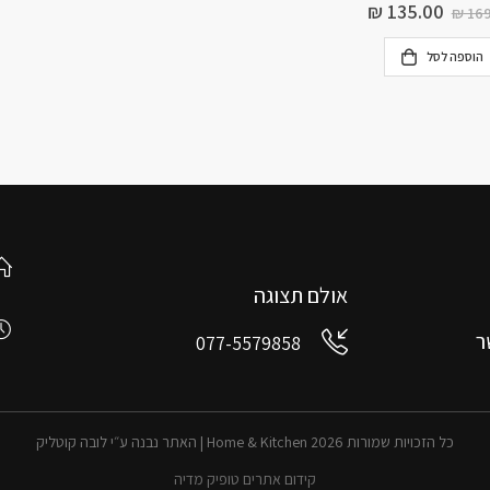
₪
135.00
₪
169
הוספה לסל
אולם תצוגה
ר
077-5579858
כל הזכויות שמורות 2026 Home & Kitchen | האתר נבנה ע״י לובה קוטליק
קידום אתרים טופיק מדיה