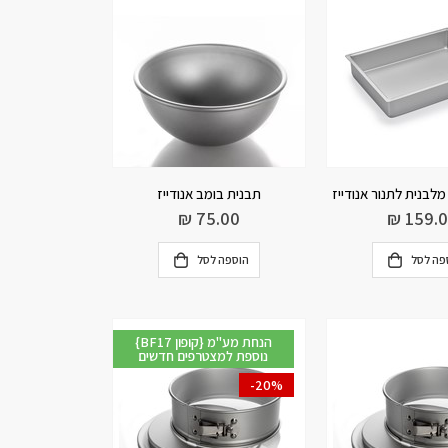
לבנית לתנור אנודייז
תבנית בומב אנודייז
₪
75.00
₪
159.
פה לסל
הוספה לסל
{BF17 קופון} הנחת מע"מ
נוספת למצטרפים חדשים
-20%