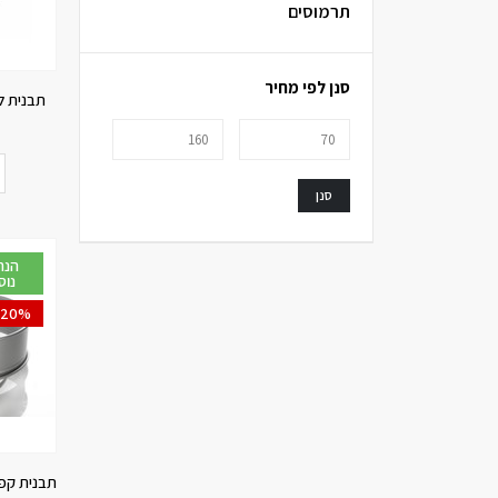
תרמוסים
סנן לפי מחיר
תבנית ל
סנן
נוס
-20%