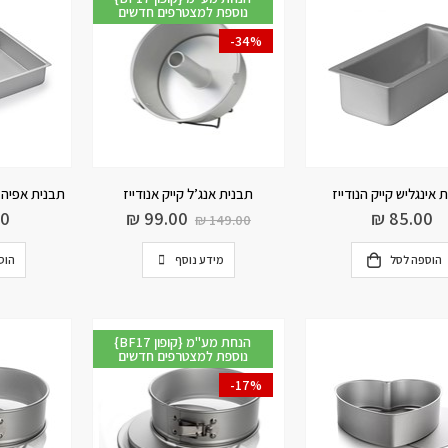
נוספת למצטרפים חדשים
-34%
 אינגליש קייק הנודייז
תבנית אנג’ל קייק אנודייז
תבנית אפיה מ
00
₪
99.00
₪
85.00
₪
149.00
הוספה לסל
מידע נוסף
הוס
{BF17 קופון} הנחת מע"מ
נוספת למצטרפים חדשים
-17%