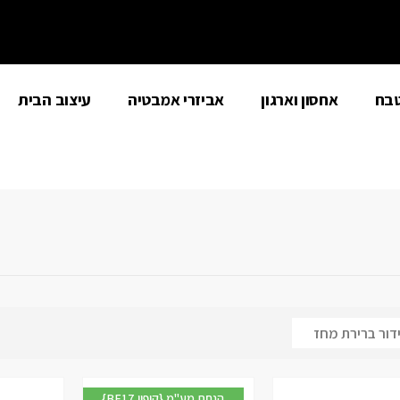
טבח
אחסון וארגון
אביזרי אמבטיה
עיצוב הבית
{BF17 קופון} הנחת מע"מ