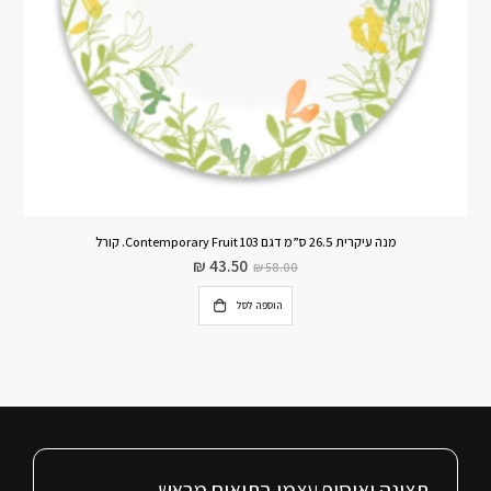
בול מרק 532 מ”ל. דגם Contemporary Fruit 103. קורל
₪
29.60
₪
37.00
הוספה לסל
תצוגה ואיסוף עצמי בתיאום מראש