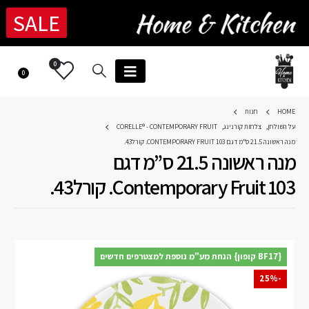
SALE
0
0
HOME
חנות
על השולחן
,
צלחות קורנינג
,
CORELLE® - CONTEMPORARY FRUIT
מנה ראשונה 21.5 ס”מ דגם CONTEMPORARY FRUIT 103. קורל43.
מנה ראשונה 21.5 ס”מ דגם
Contemporary Fruit 103. קורל43.
{BF17 קופון} הנחת מע"מ נוספת למצטרפים חדשים
-25%