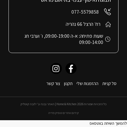
077-5579858
רח׳ הרצל 66 נהריה
שעות פתיחה: א-ה 09:00-19:00, ו׳ וערבי חג
09:00-14:00
סל קניות
ההזמנות שלי
תקנון
צור קשר
כל הזכויות שמורות 2026 Home & Kitchen | האתר נבנה ע״י לובה קוטליק
קידום אתרים טופיק מדיה
להמשך השיחה בווטסאפ