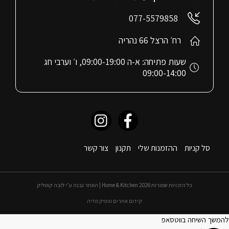
077-5579858
רח׳ הרצל 66 נהריה
שעות פתיחה: א-ה 09:00-19:00, ו׳ וערבי חג
09:00-14:00
סל קניות
ההזמנות שלי
תקנון
צור קשר
כל הזכויות שמורות 2026 Home & Kitchen | האתר נבנה ע״י לובה קוטליק
קידום אתרים טופיק מדיה
להמשך השיחה בווטסאפ