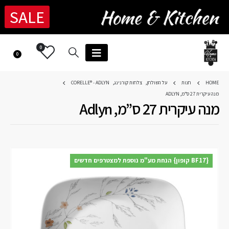
SALE
0
0
HOME
חנות
על השולחן
,
צלחות קורנינג
,
CORELLE® - ADLYN
מנה עיקרית 27 ס”מ, ADLYN
מנה עיקרית 27 ס”מ, Adlyn
{BF17 קופון} הנחת מע"מ נוספת למצטרפים חדשים