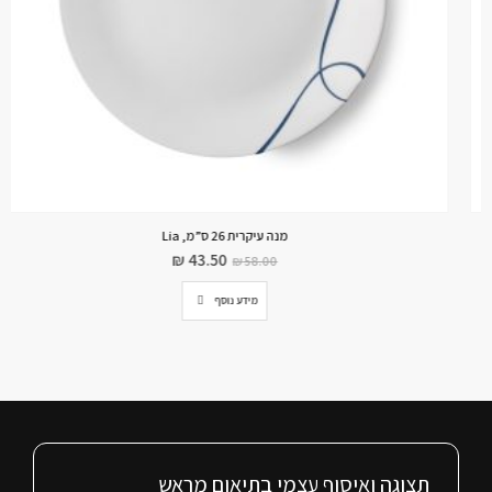
מנה עיקרית 26 ס”מ, Lia
₪
43.50
₪
58.00
מידע נוסף
תצוגה ואיסוף עצמי בתיאום מראש