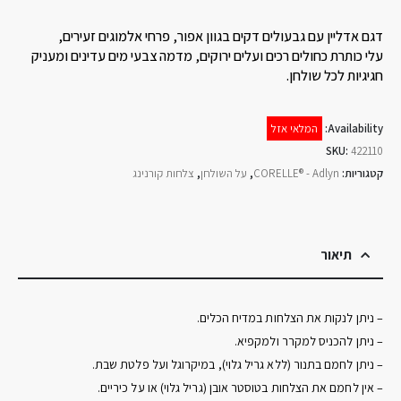
דגם אדליין עם גבעולים דקים בגוון אפור, פרחי אלמוגים זעירים,
עלי כותרת כחולים רכים ועלים ירוקים, מדמה צבעי מים עדינים ומעניק
חגיגיות לכל שולחן.
Availability:
המלאי אזל
SKU:
422110
קטגוריות:
CORELLE® - Adlyn
,
על השולחן
,
צלחות קורנינג
תיאור
– ניתן לנקות את הצלחות במדיח הכלים.
– ניתן להכניס למקרר ולמקפיא.
– ניתן לחמם בתנור (ללא גריל גלוי), במיקרוגל ועל פלטת שבת.
– אין לחמם את הצלחות בטוסטר אובן (גריל גלוי) או על כיריים.