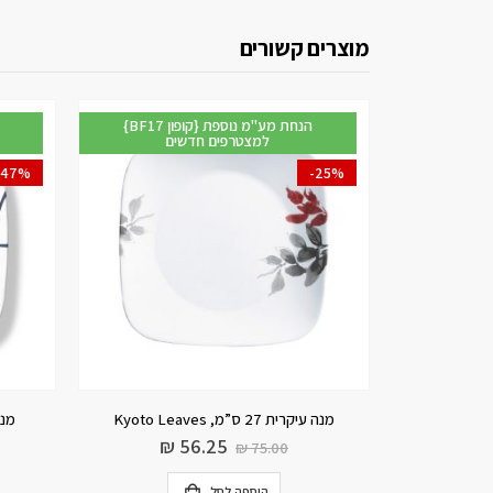
מוצרים קשורים
{BF17 קופון} הנחת מע"מ נוספת
{BF17 קופון} הנחת מע"מ נוספת
ם
למצטרפים חדשים
-47%
מנה עיקרית 26.5 ס”מ, Lia Square
סט 18 חלקים, Terrazzo Rosa Square
₪
40.00
₪
₪
75.00
הוספה לסל