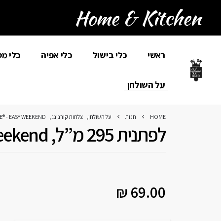
ראשי
כלי בישול
כלי אפיה
כלי מ
על השולחן
HOME
חנות
על השולחן
,
צלחות קורנינג
,
® - EASY WEEKEND
לפתנית 295 מ”ל, Easy Weekend
₪
69.00