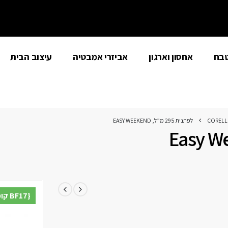
טבח
אחסון וארגון
אביזרי אמבטיה
עיצוב הבית
CORELLE
לפתנית 295 מ”ל, EASY WEEKEND
{BF17 קופון} הנחת מע"מ נוספת למצטרפים חדשים