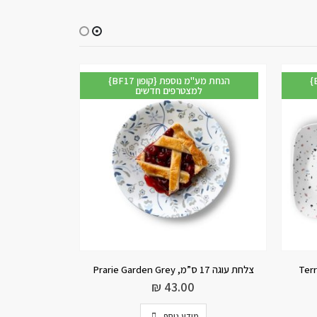
מ נוספת
{BF17 קופון} הנחת מע"מ נוספת
למצטרפים חדשים
ל
-20%
בול למרק 532 מ”ל דגם Chic Brush 353. קורל
מנה עיקרית 26 ס”מ, Prarie Garden Grey
₪
63.20
₪
79.00
הוספה לסל