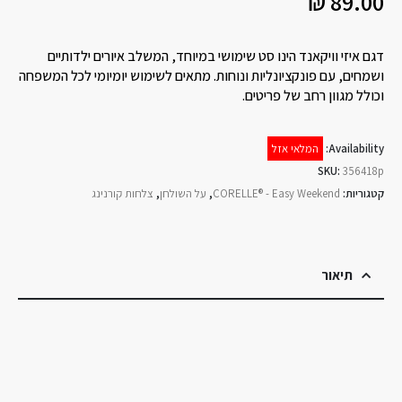
₪
89.00
דגם איזי וויקאנד הינו סט שימושי במיוחד, המשלב איורים ילדותיים
ושמחים, עם פונקציונליות ונוחות. מתאים לשימוש יומיומי לכל המשפחה
וכולל מגוון רחב של פריטים.
Availability:
המלאי אזל
SKU:
356418p
קטגוריות:
CORELLE® - Easy Weekend
,
על השולחן
,
צלחות קורנינג
תיאור