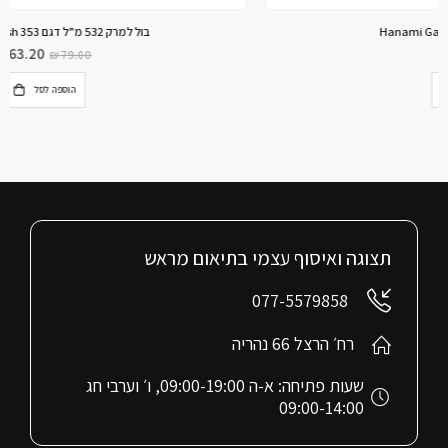
בול למרק 532 מ”ל דגם Chic Brush 353. קורל
₪
63.20
₪
79.00
הוספה לסל
תצוגה ואיסוף עצמי בתיאום מראש
077-5579858
רח׳ הרצל 66 נהריה
שעות פתיחה: א-ה 09:00-19:00, ו׳ וערבי חג
09:00-14:00