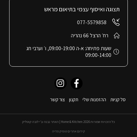
תצוגה ואיסוף עצמי בתיאום מראש
077-5579858
רח׳ הרצל 66 נהריה
שעות פתיחה: א-ה 09:00-19:00, ו׳ וערבי חג
09:00-14:00
סל קניות
ההזמנות שלי
תקנון
צור קשר
כל הזכויות שמורות 2026 Home & Kitchen | האתר נבנה ע״י לובה קוטליק
קידום אתרים טופיק מדיה