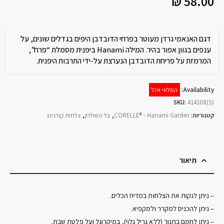
₪
58.00
דגם האנאמי גרדן מעוטר בפרחי הדובדבן היפים בגדלים שונים, על
ענפים בגוון אפור בהיר. המילה Hanami ביפנית מסמלת “פרח”,
המרמזת על פריחת הדובדבן הנערצת על-ידי התרבות היפנית.
Availability:
המלאי אזל
SKU:
414108(5)
קטגוריות:
CORELLE® - Hanami Garden
,
על השולחן
,
צלחות קורנינג
תיאור
– ניתן לנקות את הצלחות במדיח הכלים.
– ניתן להכניס למקרר ולמקפיא.
– ניתן לחמם בתנור (ללא גריל גלוי), במיקרוגל ועל פלטת שבת.