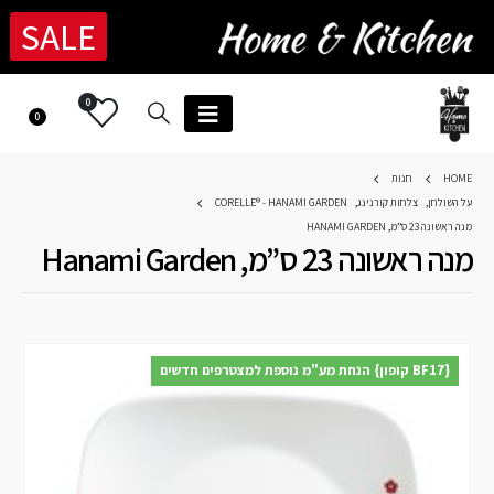
SALE
0
0
HOME
חנות
על השולחן
,
צלחות קורנינג
,
CORELLE® - HANAMI GARDEN
מנה ראשונה 23 ס”מ, HANAMI GARDEN
מנה ראשונה 23 ס”מ, Hanami Garden
{BF17 קופון} הנחת מע"מ נוספת למצטרפים חדשים