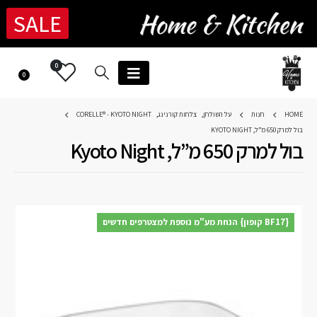
SALE
0
0
HOME
חנות
על השולחן
,
צלחות קורנינג
,
CORELLE® - KYOTO NIGHT
בול למרק 650 מ”ל, KYOTO NIGHT
בול למרק 650 מ”ל, Kyoto Night
{BF17 קופון} הנחת מע"מ נוספת למצטרפים חדשים