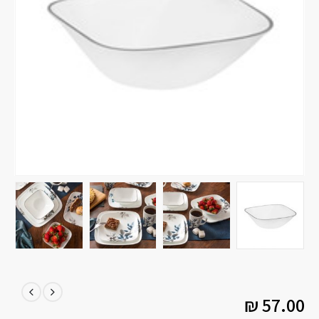
₪
57.00