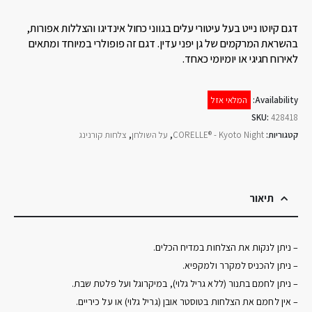
דגם קיוטו נייט בעל עיטורי עלים בגווני כחול אינדיגו והצללות אפורות,
בהשראת המרקמים של גן יפני עדין. דגם זה פופולרי במיוחד ומתאים
לאירוח חגיגי או יומיומי כאחד.
Availability:
המלאי אזל
SKU:
428418
קטגוריות:
CORELLE® - Kyoto Night
,
על השולחן
,
צלחות קורנינג
תיאור
– ניתן לנקות את הצלחות במדיח הכלים.
– ניתן להכניס למקרר ולמקפיא.
– ניתן לחמם בתנור (ללא גריל גלוי), במיקרוגל ועל פלטת שבת.
– אין לחמם את הצלחות בטוסטר אובן (גריל גלוי) או על כיריים.