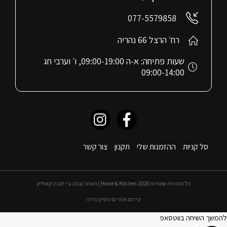
077-5579858
רח׳ הרצל 66 נהריה
שעות פתיחה: א-ה 09:00-19:00, ו׳ וערבי חג
09:00-14:00
סל קניות
ההזמנות שלי
תקנון
צור קשר
כל הזכויות שמורות 2026 Home & Kitchen | האתר נבנה ע״י לובה קוטליק
קידום אתרים טופיק מדיה
להמשך השיחה בווטסאפ