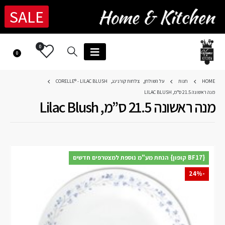
SALE
0
0
HOME
חנות
על השולחן
,
צלחות קורנינג
,
CORELLE® - LILAC BLUSH
מנה ראשונה 21.5 ס”מ, LILAC BLUSH
מנה ראשונה 21.5 ס”מ, Lilac Blush
{BF17 קופון} הנחת מע"מ נוספת למצטרפים חדשים
-24%