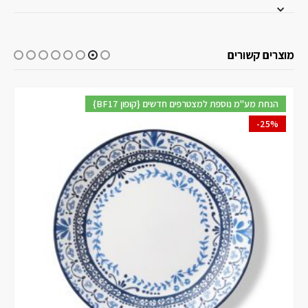
מוצרים קשורים
{BF17 קופון} הנחת מע"מ נוספת למצטרפים חדשים
-25%