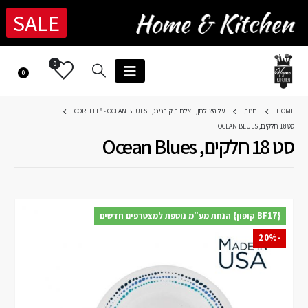
SALE
0
0
HOME
חנות
על השולחן
,
צלחות קורנינג
,
CORELLE® - OCEAN BLUES
סט 18 חלקים, OCEAN BLUES
סט 18 חלקים, Ocean Blues
{BF17 קופון} הנחת מע"מ נוספת למצטרפים חדשים
-20%