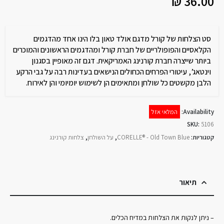
₪
36.00
סט הצלחות של קורל מדגם אולד טאון בלו הינו אחד מהדגמים
הקלאסיים והפופולריים של חברת קורל ומהדגמים הראשונים והמוכרים
ביותר שייצרה חברת קורנינג האמריקאית. דגם זה מאופיין בסגנון
וינטאג’, עיטורי הפרחים הכחולים הנישאים בעדינות רבה על גבי הרקע
הלבן מקשטים כל שולחן ומתאימים הן לשימוש יומיומי והן לאירוח.
Availability:
המלאי אזל
SKU:
5106
קטגוריות:
CORELLE® - Old Town Blue
,
על השולחן
,
צלחות קורנינג
תיאור
– ניתן לנקות את הצלחות במדיח הכלים.