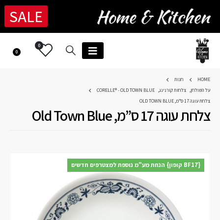
SALE
0
0
HOME
חנות
על השולחן
,
צלחות קורנינג
,
CORELLE® - OLD TOWN BLUE
צלחת עוגה 17 ס”מ, OLD TOWN BLUE
צלחת עוגה 17 ס”מ, Old Town Blue
{BF17 קופון} הנחת מע"מ נוספת למצטרפים חדשים