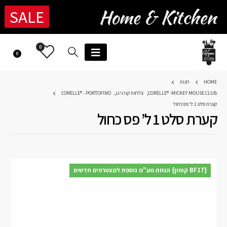
SALE
0
0
HOME
חנות
CORELLE® -MICKEY MOUSE CLUB
,
צלחות קורנינג
,
CORELLE® - PORTOFINO
קערת סלט 1 ל’ פס כחול
קערת סלט 1 ל’ פס כחול
{BF17 קופון} הנחת מע"מ נוספת למצטרפים חדשים