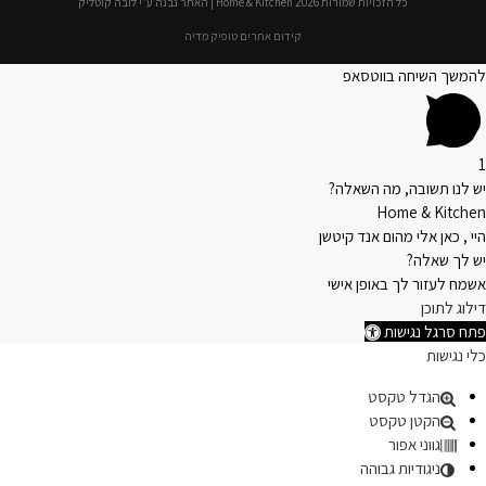
כל הזכויות שמורות 2026 Home & Kitchen | האתר נבנה ע״י לובה קוטליק
קידום אתרים טופיק מדיה
להמשך השיחה בווטסאפ
1
יש לנו תשובה, מה השאלה?
Home & Kitchen
היי , כאן אלי מהום אנד קיטשן
יש לך שאלה?
אשמח לעזור לך באופן אישי
דילוג לתוכן
פתח סרגל נגישות
כלי נגישות
הגדל טקסט
הקטן טקסט
גווני אפור
ניגודיות גבוהה