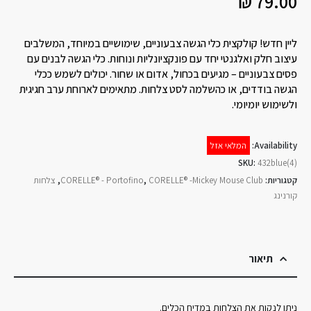
₪
79.00
ליין חדש! קולקצית כלי הגשה צבעוניים, שימושיים במיוחד, המשלבים
עיצוב חלק ואלגנטי יחד עם פונקציונליות ונוחות. כלי הגשה לבנים עם
פסים צבעוניים – מגיעים בכחול, אדום או שחור. יכולים לשמש ככלי
הגשה בודדים, או כהשלמה לסט צלחות. מתאימים לארוחת ערב חגיגית
ולשימוש יומיומי.
Availability:
המלאי אזל
SKU:
432blue(4)
קטגוריות:
CORELLE® -Mickey Mouse Club
,
CORELLE® - Portofino
,
צלחות
קורנינג
תיאור
ניתן לנקות את הצלחות במדיח הכלים.