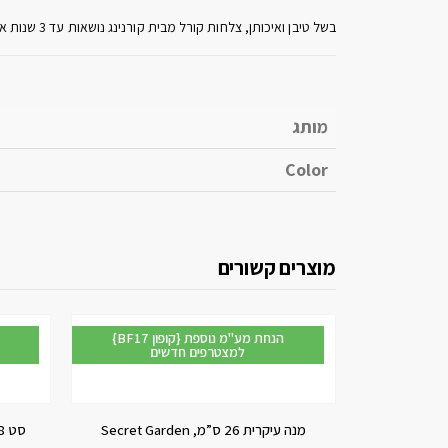
בשל טיבן ואיכותן, צלחות קורל מבית קורנינג נושאות עד 3 שנות אחריות! בשימוש ביתי סביר.
מותג
Color
מוצרים קשורים
{BF17 קופון} הנחת מע"מ נוספת
למצטרפים חדשים
מנה עיקרית 26 ס”מ, Secret Garden
סט 18 חלקים, Terrazzo Rosa Square