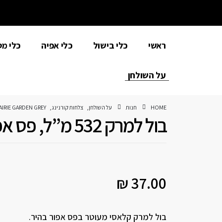
ראשי
כלי בישול
כלי אפיה
כלי מ
על השולחן
HOME
חנות
על השולחן
,
צלחות קורנינג
,
AIRIE GARDEN GREY
בול למרק 532 מ”ל, פס אפור
₪
37.00
בול למרק קלאסי מעוטר בפס אפור בהיר.