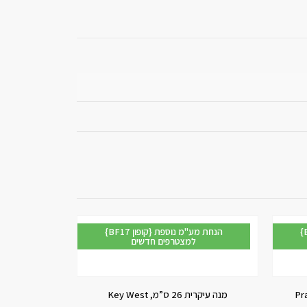
מ נוספת
{BF17 קופון} הנחת מע"מ נוספת
למצטרפים חדשים
ל
-47%
מנה עיקרית 26 ס”מ, Key West
מנה עיקרית 26.5 ס”מ, quare