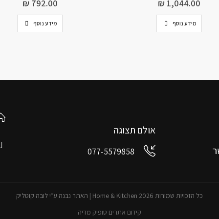
₪
792.00
₪
1,044.00
מידע נוסף
מידע נוסף
אולם תצוגה
ר
077-5579858
כל הזכויות שמורות 2026 Home & Kitchen | האתר נבנה ע״י לובה קוטליק
קידום אתרים טופיק מדיה