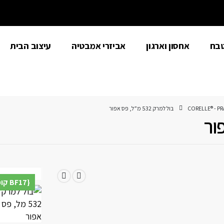
טבח
אחסון וארגון
אביזרי אמבטיה
עיצוב הבית
CORELLE® - PR
בול למרק 532 מ”ל, פס אפור
{BF17 קופון} הנחת מע"מ נוספת למצטרפים חדשים