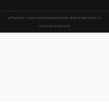
כל הזכויות שמורות 2026 Home & Kitchen | האתר נבנה ע״י לובה קוטליק
קידום אתרים טופיק מדיה