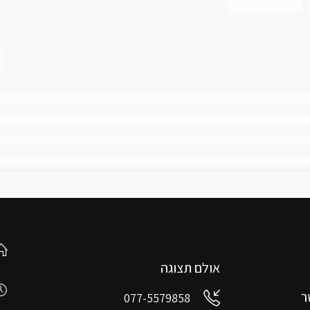
אולם תצוגה
ר
077-5579858