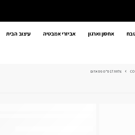
טבח
אחסון וארגון
אביזרי אמבטיה
עיצוב הבית
CO
צלחת 17 ס”מ פס אדום