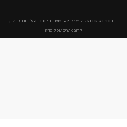
כל הזכויות שמורות 2026 Home & Kitchen | האתר נבנה ע״י לובה קוטליק
קידום אתרים טופיק מדיה