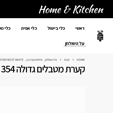
ראשי
כלי בישול
כלי אפיה
כלי מ
על השולחן
HOME
חנות
על השולחן
,
צלחות קורנינג
,
NTER FROST WHITE
קערת מטבלים גדולה 354 מ”ל, Winter Frost White