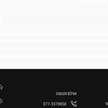
אולם תצוגה
ר
077-5579858