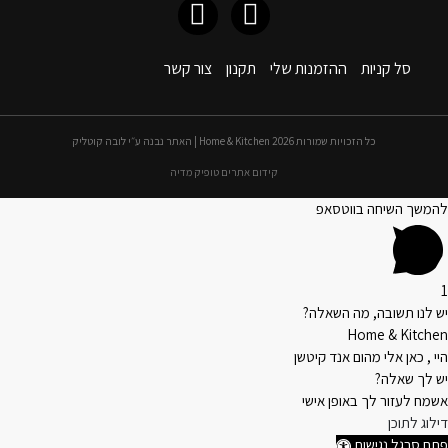
סל קניות
ההזמנות שלי
תקנון
צור קשר
כל הזכויות שמורות 2026 Home & Kitchen | האתר נבנה ע״י לובה קוטליק
קידום אתרים טופיק מדיה
להמשך השיחה בווטסאפ
1
יש לנו תשובה, מה השאלה?
Home & Kitchen
היי , כאן אלי מהום אנד קיטשן
יש לך שאלה?
אשמח לעזור לך באופן אישי
דילוג לתוכן
פתח סרגל נגישות