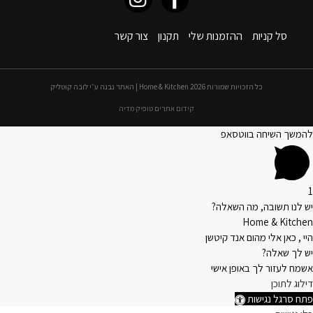
סל קניות
ההזמנות שלי
תקנון
צור קשר
כל הזכויות שמורות 2026 Home & Kitchen | האתר נבנה ע״י לובה קוטליק
קידום אתרים טופיק מדיה
להמשך השיחה בווטסאפ
1
יש לנו תשובה, מה השאלה?
Home & Kitchen
היי , כאן אלי מהום אנד קיטשן
יש לך שאלה?
אשמח לעזור לך באופן אישי
דילוג לתוכן
פתח סרגל נגישות