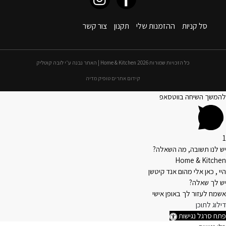
סל קניות
ההזמנות שלי
תקנון
צור קשר
כל הזכויות שמורות 2026 Home & Kitchen | האתר נבנה ע״י לובה קוטליק
קידום אתרים טופיק מדיה
להמשך השיחה בווטסאפ
1
יש לנו תשובה, מה השאלה?
Home & Kitchen
היי , כאן אלי מהום אנד קיטשן
יש לך שאלה?
אשמח לעזור לך באופן אישי
דילוג לתוכן
פתח סרגל נגישות