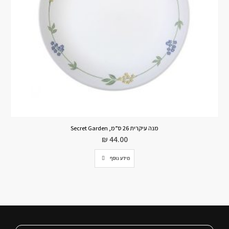
מנה עיקרית 26 ס”מ, Chic brush
₪
66.75
₪
89.00
הוספה לסל