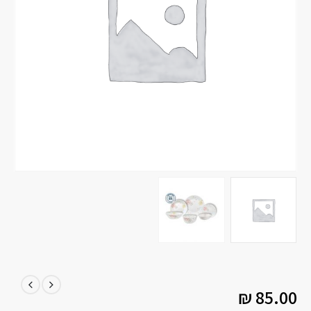
₪
85.00