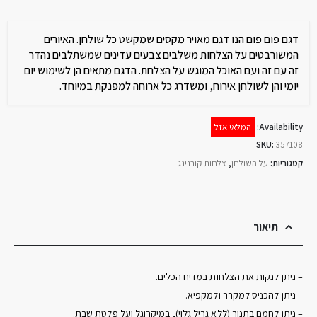
דגם פום פום הנו דגם מאויר מקסים שמקשט כל שולחן. האיורים
המשורבטים על הצלחות משלבים צבעים עדינים שמשתלבים נהדר
זה עם זה ועם האוכל המוגש על הצלחת. הדגם מתאים הן לשימוש יום
יומי והן לשולחן אירוח, ומשדרג כל ארוחה למפנקת במיוחד.
Availability:
המלאי אזל
SKU:
357108
קטגוריות:
על השולחן
,
צלחות קורנינג
תיאור
– ניתן לנקות את הצלחות במדיח הכלים.
– ניתן להכניס למקרר ולמקפיא.
– ניתן לחמם בתנור (ללא גריל גלוי), במיקרוגל ועל פלטת שבת.