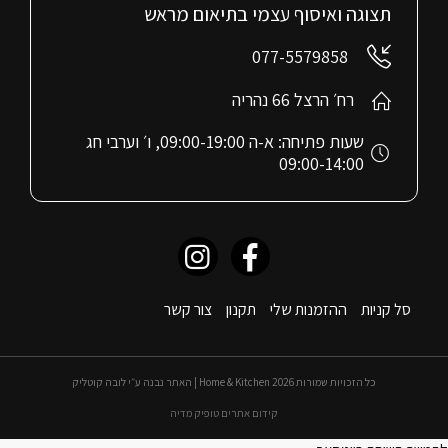
תצוגה ואיסוף עצמי בתיאום מראש
077-5579858
רח׳ הרצל 66 נהריה
שעות פתיחה: א-ה 09:00-19:00, ו׳ וערבי חג
09:00-14:00
סל קניות
ההזמנות שלי
תקנון
צור קשר
כל הזכויות שמורות 2026 Home & Kitchen | האתר נבנה ע״י לובה קוטליק
קידום אתרים טופיק מדיה