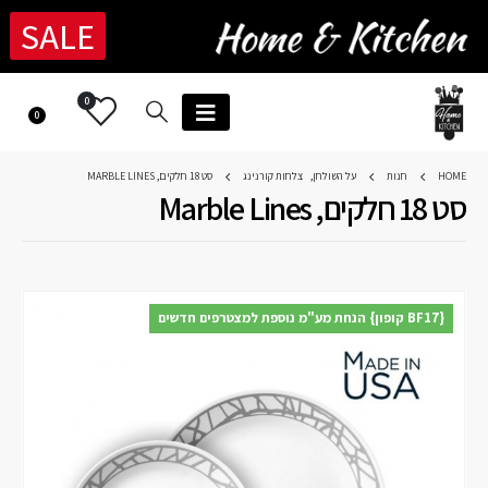
SALE
0
0
HOME
חנות
על השולחן
,
צלחות קורנינג
סט 18 חלקים, MARBLE LINES
סט 18 חלקים, Marble Lines
{BF17 קופון} הנחת מע"מ נוספת למצטרפים חדשים