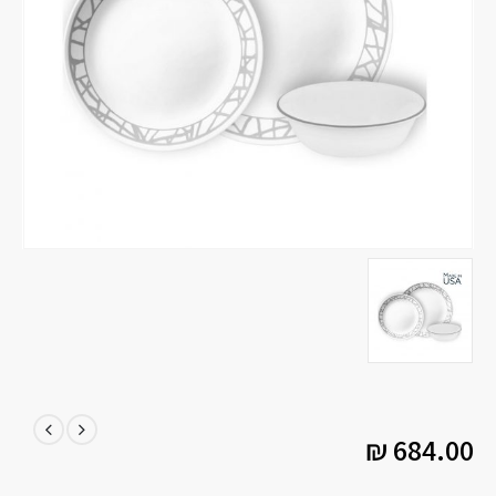
₪
684.00