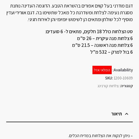
דגם מודרני בעל קווים אפורים בהשראת הטבע. הדוגמה העדינה נותנת
מסגרת נעימה לצלחת ומשדרגת כל מאכל שתשימו בה. דגם אוורירי ועדין
מוסיף לכל שולחן ומתאים הן לשימוש יומיומי והן לאירוח חגיגי.
סט הצלחות כולל 18 חלקים, מתאים ל- 6 סועדים:
6 צלחות מנה עיקרית – 26 ס”מ
6 צלחות מנה ראשונה – 21.5 ס”מ
6 בול למרק – 532 מ”ל
Availability:
המלאי אזל
SKU:
1200-10609
קטגוריה:
צלחות קורנינג
תיאור
– ניתן לנקות את הצלחות במדיח הכלים.