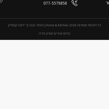
ר
077-5579858
כל הזכויות שמורות 2026 Home & Kitchen | האתר נבנה ע״י לובה קוטליק
קידום אתרים טופיק מדיה