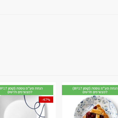
{BF17 קופון} הנחת מע"מ נוספת
{BF17 קופון} הנחת
למצטרפים חדשים
למצטרפים חדשים
-
בול למרק 532 מ”ל, פס כחול