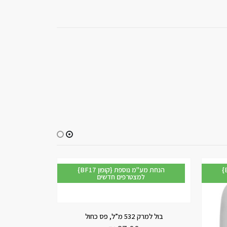
 מע"מ נוספת
{BF17 קופון} הנחת מע"מ נוספת
למצטרפים חדשים
-25%
מנה עיקרית 26 ס”מ, Chic brush
מנה עיקרית 27 ס”מ, ris