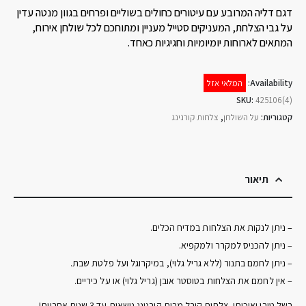
דגם דליה המרובע עם עיטורים כחולים בשוליים ופרחים בגוון מנטה עדין
על גבי הצלחת, המעניקים סטייל מעניין ומתוחכם לכל שולחן אירוח,
המתאים לארוחות יומיומיות וחגיגיות כאחד.
Availability:
המלאי אזל
SKU:
425106(4)
קטגוריות:
על השולחן
,
צלחות קורנינג
תיאור
– ניתן לנקות את הצלחות במדיח הכלים.
– ניתן להכניס למקרר ולמקפיא.
– ניתן לחמם בתנור (ללא גריל גלוי), במיקרוגל ועל פלטת שבת.
– אין לחמם את הצלחות בטוסטר אובן (גריל גלוי) או על כיריים.
בשל טיבן ואיכותן, צלחות קורל מבית קורנינג נושאות עד 3 שנות אחריות!