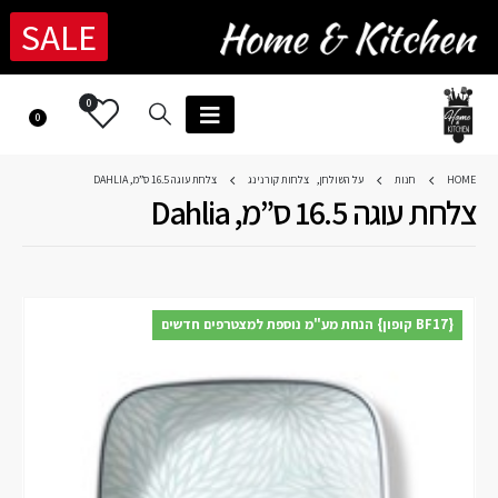
SALE
0
0
HOME
חנות
על השולחן
,
צלחות קורנינג
צלחת עוגה 16.5 ס”מ, DAHLIA
צלחת עוגה 16.5 ס”מ, Dahlia
{BF17 קופון} הנחת מע"מ נוספת למצטרפים חדשים