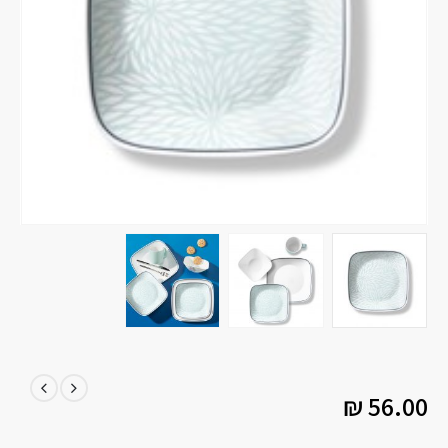
₪
56.00