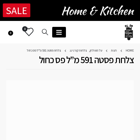
SALE
0
0
HOME
חנות
על השולחן
,
צלחות קורנינג
צלחת פסטה 591 מ”ל פס כחול
צלחת פסטה 591 מ”ל פס כחול