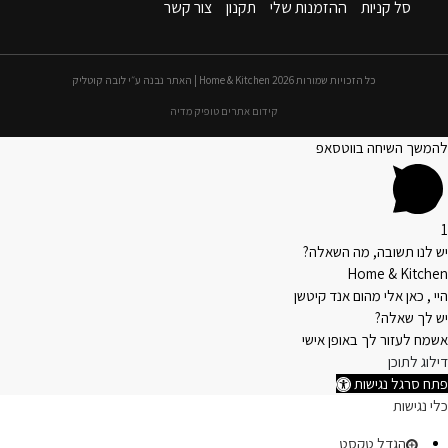
סל קניות
ההזמנות שלי
תקנון
צור קשר
כל הזכויות שמורות 2026 Home & Kitchen | האתר נבנה ע״י לובה קוטליק
קידום אתרים טופיק מדיה
להמשך השיחה בווטסאפ
1
יש לנו תשובה, מה השאלה?
Home & Kitchen
היי , כאן אלי מהום אנד קיטשן
יש לך שאלה?
אשמח לעזור לך באופן אישי
דילוג לתוכן
פתח סרגל נגישות
כלי נגישות
הגדל טקסט