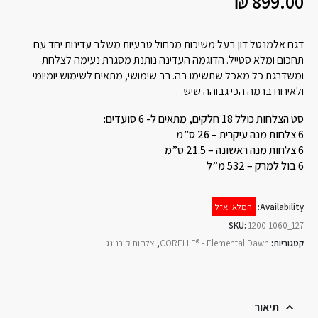
₪
899.00
דגם אלמנטל דון בעל משיכות מכחול טבעיות משלב עדינות יחד עם
תחכום ומלא סטייל. הדוגמה העדינה נותנת מסגרת נעימה לצלחת
ומשדרגת כל מאכל שתשימו בה. רב שימושי, מתאים לשימוש יומיומי
ולאירוח ברמה הכי גבוהה שיש.
סט הצלחות כולל 18 חלקים, מתאים ל- 6 סועדים:
6 צלחות מנה עיקרית – 26 ס”מ
6 צלחות מנה ראשונה – 21.5 ס”מ
6 בול למרק – 532 מ”ל
Availability:
המלאי אזל
SKU:
1200-1060_127
קטגוריות:
CORELLE® - Elemental Dawn
,
צלחות קורנינג
תיאור