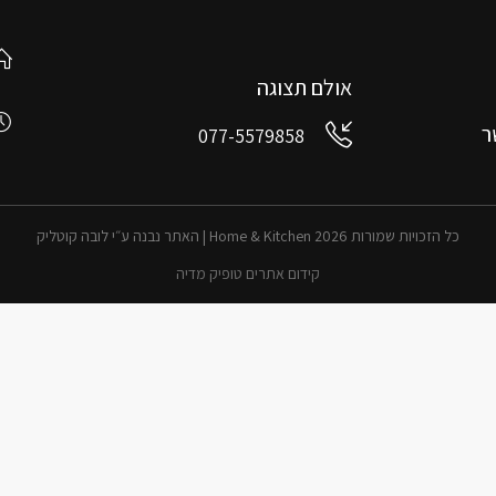
אולם תצוגה
ר
077-5579858
כל הזכויות שמורות 2026 Home & Kitchen | האתר נבנה ע״י לובה קוטליק
קידום אתרים טופיק מדיה