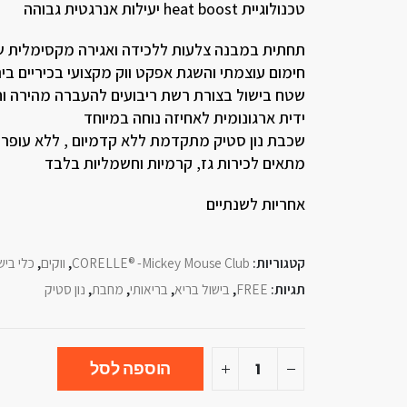
טכנולוגיית heat boost יעילות אנרגטית גבוהה
תחתית במבנה צלעות ללכידה ואגירה מקסימלית של ה
חימום עוצמתי והשגת אפקט ווק מקצועי בכיריים בית
שטח בישול בצורת רשת ריבועים להעברה מהירה וח
ידית ארגונומית לאחיזה נוחה במיוחד
שכבת נון סטיק מתקדמת ללא קדמיום , ללא עופרת לל
מתאים לכירות גז, קרמיות וחשמליות בלבד
אחריות לשנתיים
קטגוריות:
CORELLE® -Mickey Mouse Club
,
ווקים
,
כלי ביש
תגיות:
FREE
,
בישול בריא
,
בריאותי
,
מחבת
,
נון סטיק
הוספה לסל