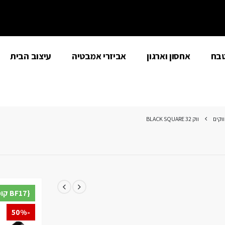
טבח
אחסון וארגון
אביזרי אמבטיה
עיצוב הבית
ווקים
ווק 32 BLACK SQUARE
{BF17 קופון} הנחת מע"מ נוספת למצטרפים חדשים
-50%