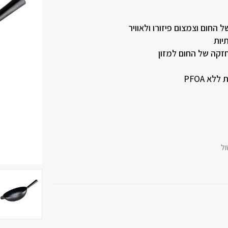
חום וצמצום פיזורו ולאוויר
יות
זקה של החום למזון
א PFOA
ול