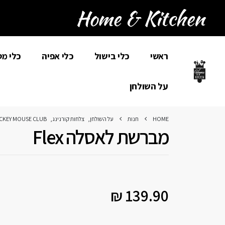
ראשי
כלי בישול
כלי אפיה
כלי מ
על השולחן
HOME
חנות
על השולחן
,
צלחות קורנינג
,
ICKEY MOUSE CLUB
מברשת לאסלה Flex
₪
139.90