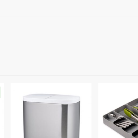
{BF17 קופון} הנחת מע"
למצטרפים חדשים