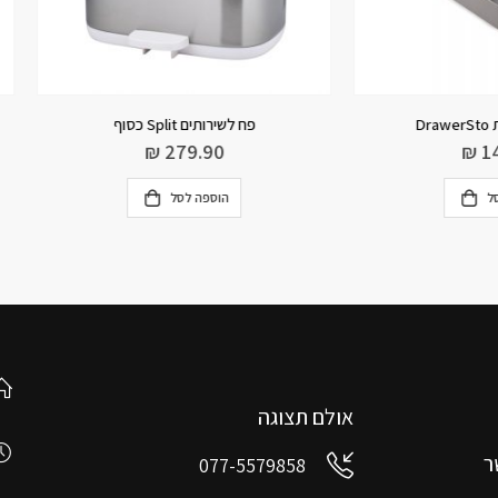
פח לשירותים Split כסוף
סוחט לימון ופירות הדר צהוב
₪
79.00
₪
279.90
הוספה לסל
הוספה לסל
אולם תצוגה
ר
077-5579858