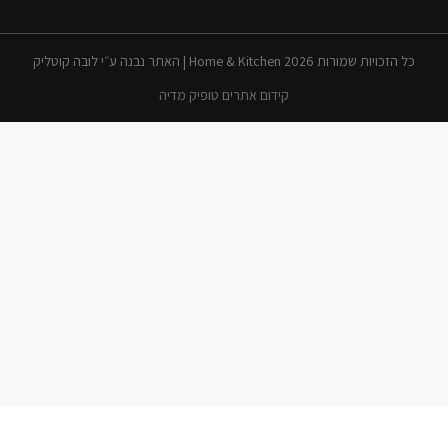
כל הזכויות שמורות 2026 Home & Kitchen | האתר נבנה ע״י לובה קוטליק
קידום אתרים טופיק מדיה