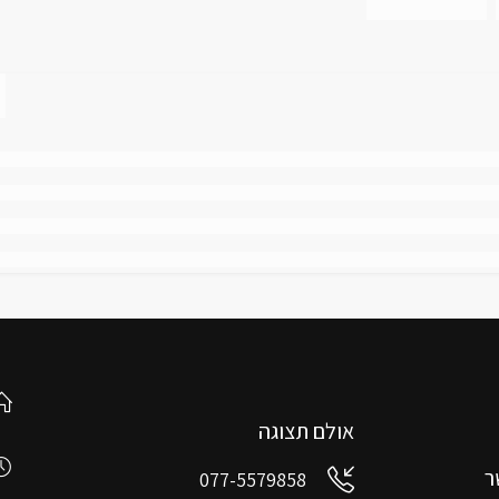
אולם תצוגה
ר
077-5579858