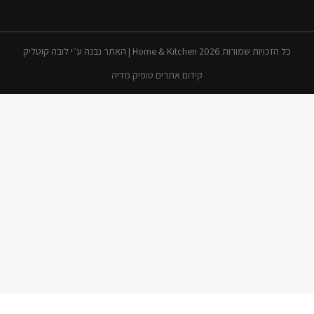
כל הזכויות שמורות 2026 Home & Kitchen | האתר נבנה ע״י לובה קוטליק
קידום אתרים טופיק מדיה