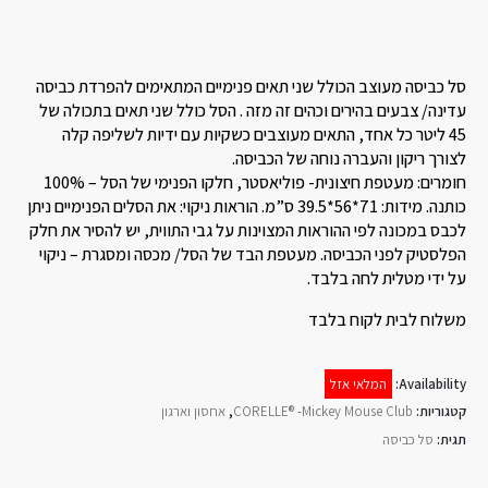
סל כביסה מעוצב הכולל שני תאים פנימיים המתאימים להפרדת כביסה
עדינה/ צבעים בהירים וכהים זה מזה . הסל כולל שני תאים בתכולה של
45 ליטר כל אחד, התאים מעוצבים כשקיות עם ידיות לשליפה קלה
לצורך ריקון והעברה נוחה של הכביסה.
חומרים: מעטפת חיצונית- פוליאסטר, חלקו הפנימי של הסל – 100%
כותנה. מידות: 71*56*39.5 ס”מ. הוראות ניקוי: את הסלים הפנימיים ניתן
לכבס במכונה לפי ההוראות המצוינות על גבי התווית, יש להסיר את חלק
הפלסטיק לפני הכביסה. מעטפת הבד של הסל/ מכסה ומסגרת – ניקוי
על ידי מטלית לחה בלבד.
משלוח לבית לקוח בלבד
Availability:
המלאי אזל
קטגוריות:
CORELLE® -Mickey Mouse Club
,
אחסון וארגון
תגית:
סל כביסה