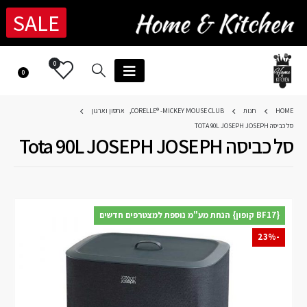
SALE
0
0
HOME
חנות
CORELLE® -MICKEY MOUSE CLUB
,
אחסון וארגון
סל כביסה TOTA 90L JOSEPH JOSEPH
סל כביסה Tota 90L JOSEPH JOSEPH
{BF17 קופון} הנחת מע"מ נוספת למצטרפים חדשים
-23%