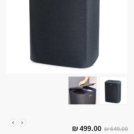
₪
499.00
₪
649.00