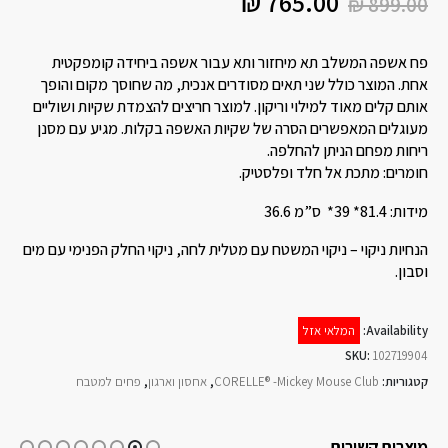
₪
765.00
₪
899.00
פח אשפה המשלב תא מיחזור ותא עבור אשפה ביחידה קומפקטית
אחת. המוצר כולל שני תאים מסודרים אנכית, מה שחוסך מקום והופך
אותם קלים מאוד למילוי וריקון. למוצר חריצים להצמדת שקיות ושוליים
מעוגלים המאפשרים הסרה של שקיות האשפה בקלות. מגיע עם מסנן
ריחות מפחם הניתן להחלפה.
חומרים: מתכת אל חלד ופלסטיק.
מידות: 81.4* 39* ס”מ 36.6
הנחיות ניקוי – ניקוי המשטח עם מטלית לחה, ניקוי החלק הפנימי עם מים
וסבון.
Availability:
המלאי אזל
SKU:
102719904
קטגוריות:
CORELLE® -Mickey Mouse Club
,
אחסון וארגון
,
פחים למטבח
מוצרים קשורים