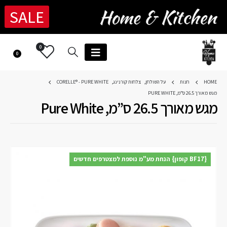
SALE
0
0
HOME
חנות
על השולחן
,
צלחות קורנינג
,
CORELLE® - PURE WHITE
מגש מאורך 26.5 ס”מ, PURE WHITE
מגש מאורך 26.5 ס”מ, Pure White
{BF17 קופון} הנחת מע"מ נוספת למצטרפים חדשים