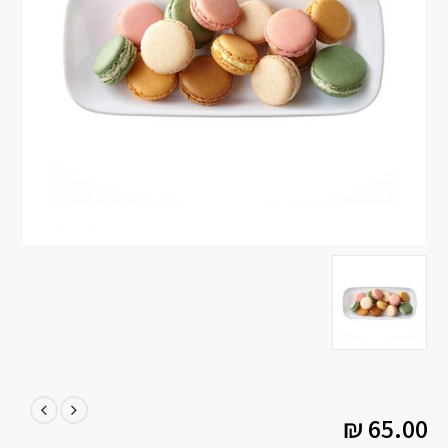
₪
65.00