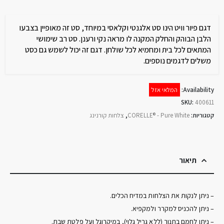
דגם פיור וויט הינו סט אלגנטי וקלאסי במיוחד, סט זה מאופיין בצבעו
הלבן הבוהק והחלק המקנה לו מראה נקי ורענן. סט רב שימושי
המתאים לכל בית ומחמיא לכל שולחן. דגם זה יכול לשמש גם כסט
משלים לדגמים נוספים.
Availability:
המלאי אזל
SKU:
400611
קטגוריות:
CORELLE® - Pure White
,
צלחות קורנינג
תיאור
– ניתן לנקות את הצלחות במדיח הכלים.
– ניתן להכניס למקרר ולמקפיא.
– ניתן לחמם בתנור (ללא גריל גלוי), במיקרוגל ועל פלטת שבת.