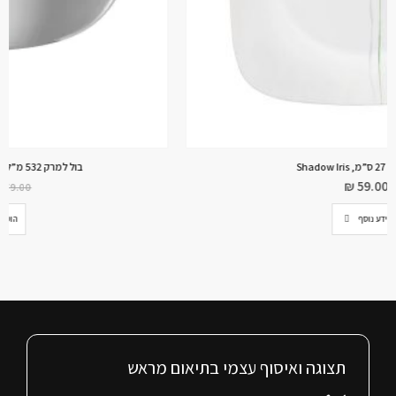
בול למרק 532 מ”ל דגם Chic Brush 353. קורל
₪
63.20
₪
79.00
הוספה לסל
תצוגה ואיסוף עצמי בתיאום מראש