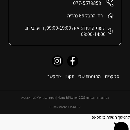
077-5579858
רח׳ הרצל 66 נהריה
שעות פתיחה: א-ה 09:00-19:00, ו׳ וערבי חג
09:00-14:00
סל קניות
ההזמנות שלי
תקנון
צור קשר
כל הזכויות שמורות 2026 Home & Kitchen | האתר נבנה ע״י לובה קוטליק
קידום אתרים טופיק מדיה
להמשך השיחה בווטסאפ