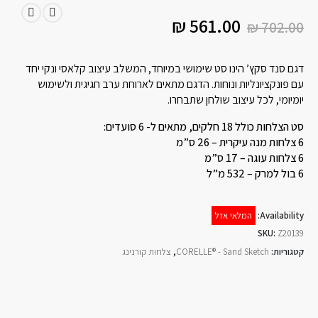
₪
561.00
₪
702.00
דגם סנד סקץ’ הינו סט שימושי במיוחד, המשלב עיצוב קלאסי ונקי יחד
עם פונקציונליות ונוחות. הדגם מתאים לארוחת ערב חגיגית ולשימוש
יומיומי, לכל עיצוב שולחן שתבחרו.
סט הצלחות כולל 18 חלקים, מתאים ל- 6 סועדים:
6 צלחות מנה עיקרית – 26 ס”מ
6 צלחות עוגה – 17 ס”מ
6 בול למרק – 532 מ”ל
Availability:
המלאי אזל
SKU:
Z20139
קטגוריות:
CORELLE® - Sand Sketch
,
צלחות קורנינג