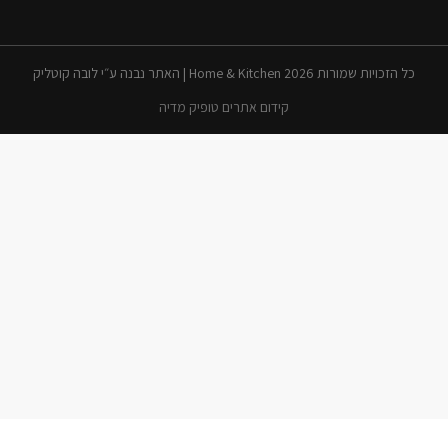
כל הזכויות שמורות 2026 Home & Kitchen | האתר נבנה ע״י לובה קוטליק
קידום אתרים טופיק מדיה