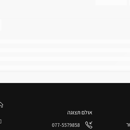
אולם תצוגה
ר
077-5579858